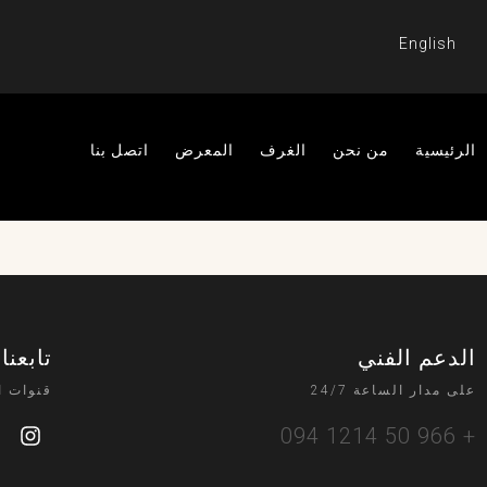
English
الرئيسية
من نحن
الغرف
المعرض
اتصل بنا
الدعم الفني
تابعنا
على مدار الساعة 24/7
قنوات ا
+ 966 50 1214 094