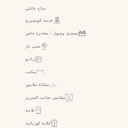
جناح عائلي
خدمة كونسيرج
تسجيل وصول / مغادرة خاص
ميني بار
راديو
مكتب
حمّالة ملابس
مقابس بجانب السرير
ثلاجة
غلاية كهربائية