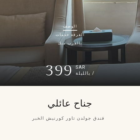
الوصف
الغرفة
خدمات
بالقرب منك
399
SAR
/ بالليلة
جناح عائلي
فندق جولدن تاور كورنيش الخبر