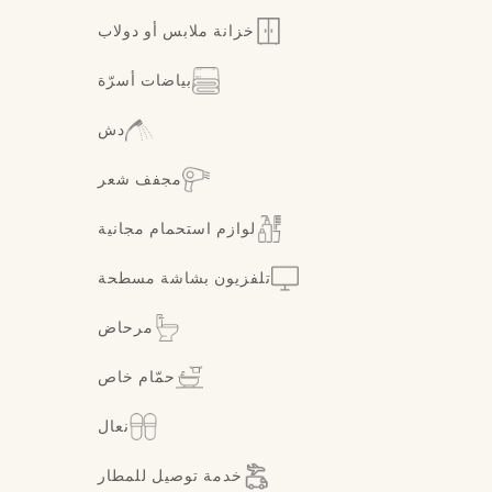
خزانة ملابس أو دولاب
بياضات أسرّة
دش
مجفف شعر
لوازم استحمام مجانية
تلفزيون بشاشة مسطحة
مرحاض
حمّام خاص
نعال
خدمة توصيل للمطار