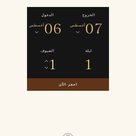
الخروج
الدخول
06
07
أغسطس
أغسطس
ليلة
الضيوف
1
1