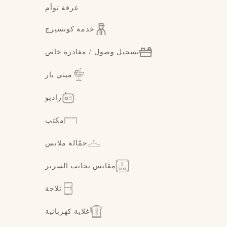
غرفة توأم
خدمة كونسيرج
تسجيل وصول / مغادرة خاص
ميني بار
راديو
مكتب
حمّالة ملابس
مقابس بجانب السرير
ثلاجة
غلاية كهربائية