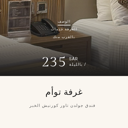
الوصف
الغرفة
خدمات
بالقرب منك
235
SAR
/ بالليلة
غرفة توأم
فندق جولدن تاور كورنيش الخبر