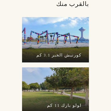
بالقرب منك
كورنيش الخبر 3.1 كم
لولو بارك 11 كم