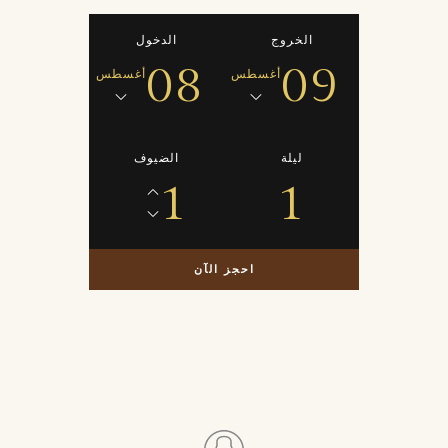
الخروج
الدخول
08
09
أغسطس
أغسطس
ليلة
الضيوف
1
1