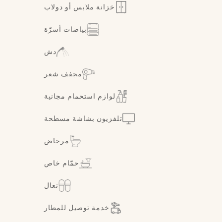
خزانة ملابس أو دولاب
بياضات أسرّة
دش
مجفف شعر
لوازم استحمام مجانية
تلفزيون بشاشة مسطحة
مرحاض
حمّام خاص
نعال
خدمة توصيل للمطار