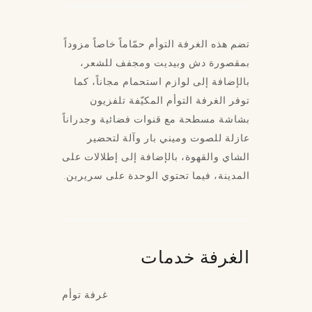
تضم هذه الغرفة التوأم حمّاماً خاصاً مزوداً
بمقصورة دش وبيديت ومجفف للشعر،
بالإضافة إلى لوازم استحمام مجاناً، كما
توفر الغرفة التوأم المكيّفة تلفزيون
بشاشة مسطحة مع قنوات فضائية وجدراناً
عازلة للصوت وميني بار وآلة لتحضير
الشاي والقهوة، بالإضافة إلى إطلالات على
المدينة، فيما تحتوي الوحدة على سريرين.
الغرفة
خدمات
غرفة توأم